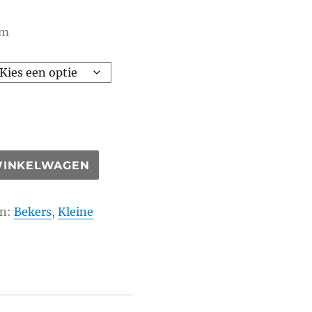
cm
WINKELWAGEN
ën:
Bekers
,
Kleine