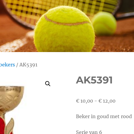
bekers
/ AK5391
AK5391
Prijskla
€
10,00
-
€
12,00
€ 10,00
Beker in goud met rood
tot
€ 12,00
Serie van 6