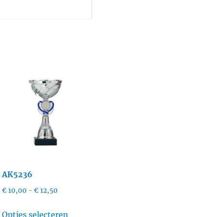
AK5236
Prijsklasse:
€
10,00
-
€
12,50
€ 10,00
Dit
tot
Opties selecteren