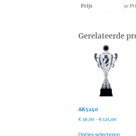
Prijs
1e Pri
Gerelateerde p
AK5240
Prijsklass
€
38,00
-
€
125,00
€ 38,00
Dit
tot
Opties selecteren