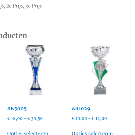
js, 2e Prijs, 3e Prijs
roducten
AK5005
AR1029
e:
Prijsklasse:
Prijsklasse:
€
18,00
-
€
30,50
€
10,00
-
€
14,00
€ 18,00
€ 10,00
Dit
Dit
tot
tot
Opties selecteren
Opties selecteren