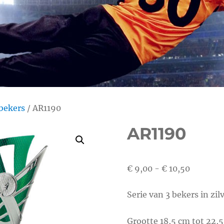
bekers
/ AR1190
AR1190
Prijsklas
€
9,00
-
€
10,50
€ 9,00
Serie van 3 bekers in zi
tot
€ 10,50
Grootte 18,5 cm tot 22,