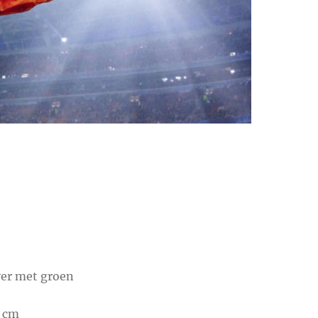
se:
lver met groen
5 cm