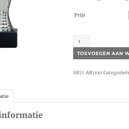
Prijs
AR1190
aantal
TOEVOEGEN AAN 
SKU:
AR1190
Categorieë
atie
informatie