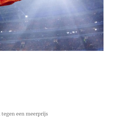
asse:
5
k tegen een meerprijs
5