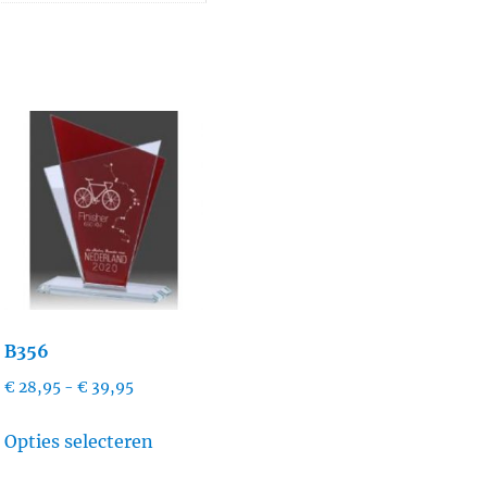
B356
Prijsklasse:
€
28,95
-
€
39,95
€ 28,95
Dit
tot
Opties selecteren
product
€ 39,95
heeft