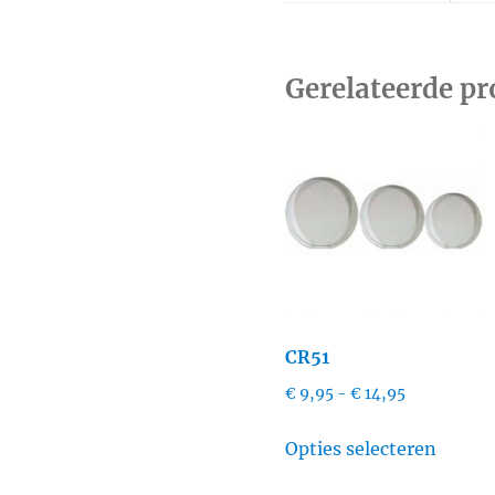
Gerelateerde p
CR51
Prijsklasse:
€
9,95
-
€
14,95
€ 9,95
Dit
tot
Opties selecteren
produc
€ 14,95
heeft