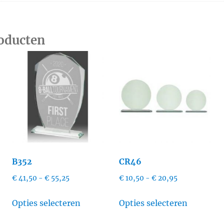
roducten
B352
CR46
Prijsklasse:
Prijsklasse:
€
41,50
-
€
55,25
€
10,50
-
€
20,95
€ 41,50
€ 10,50
Dit
Dit
tot
tot
Opties selecteren
Opties selecteren
t
product
product
€ 55,25
€ 20,95
heeft
heeft