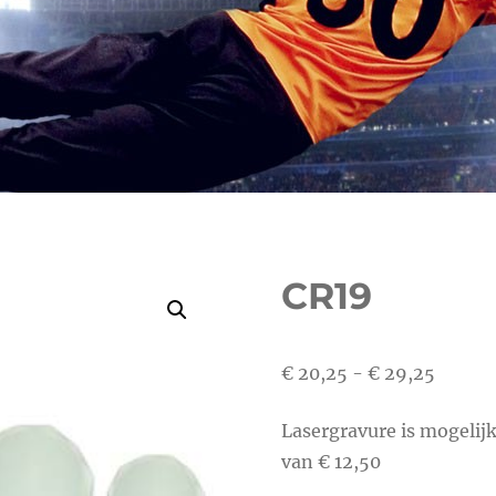
CR19
Prijskl
€
20,25
-
€
29,25
€ 20,2
Lasergravure is mogelij
tot
van € 12,50
€ 29,2