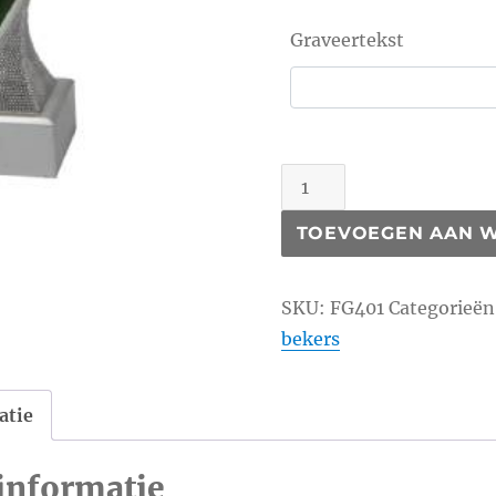
Graveertekst
FG401
aantal
TOEVOEGEN AAN 
SKU:
FG401
Categorieën
bekers
atie
informatie