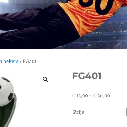
 bekers
/ FG401
FG401
Prijskla
€
13,00
-
€
36,00
€ 13,00
tot
Prijs
€ 36,00