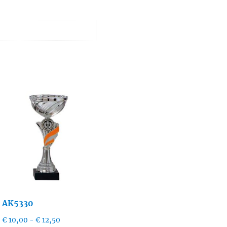
AK5330
Prijsklasse:
€
10,00
-
€
12,50