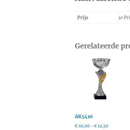
Prijs
1e Pri
Gerelateerde p
AK5410
Prijsklasse
€
10,00
-
€
12,50