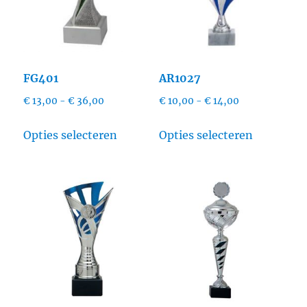
FG401
AR1027
Prijsklasse:
Prijsklasse:
€
13,00
-
€
36,00
€
10,00
-
€
14,00
€ 13,00
€ 10,00
Dit
Dit
tot
tot
Opties selecteren
Opties selecteren
product
product
€ 36,00
€ 14,00
heeft
heeft
meerdere
meerdere
variaties.
variaties.
Deze
Deze
optie
optie
kan
kan
gekozen
gekozen
worden
worden