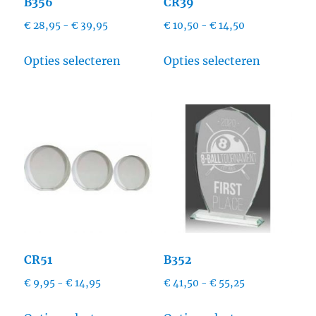
B356
CR39
Prijsklasse:
Prijsklasse:
€
28,95
-
€
39,95
€
10,50
-
€
14,50
€ 28,95
€ 10,50
Dit
Dit
tot
tot
Opties selecteren
Opties selecteren
product
product
€ 39,95
€ 14,50
heeft
heeft
meerdere
meerdere
variaties.
variaties.
Deze
Deze
optie
optie
kan
kan
gekozen
gekozen
worden
worden
op
op
CR51
B352
de
de
Prijsklasse:
Prijsklasse:
€
9,95
-
€
14,95
€
41,50
-
€
55,25
productpagina
productpa
€ 9,95
€ 41,50
Dit
Dit